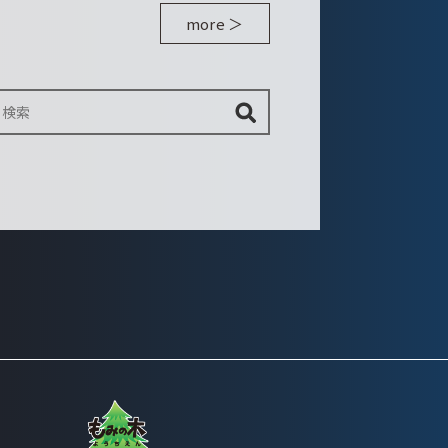
more ＞