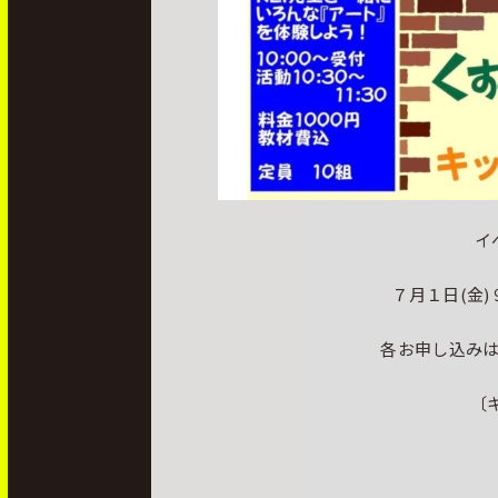
イ
７月１日(金
各お申し込みは
〔キ