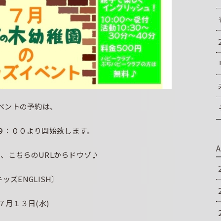
ベントの予約は、
)９：００より開始致します。
A
、こちらのURLからドウゾ♪
ッズENGLISH〕
７月１３日(水)