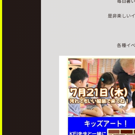
毎日暑
是非楽しい
各種イ