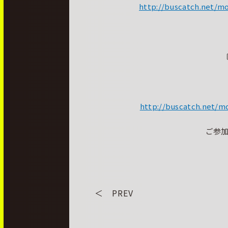
http://buscatch.net/m
http://buscatch.net/m
ご参
＜ PREV