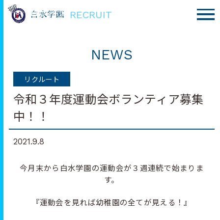
RECRUIT
白水学園
白水学園
NEWS
リクルート
令和３年度運動会ボランティア募集
中！！
2021.9.8
今月末から白水学園の運動会が３週連続で始まりま
す。
『運動会を見れば幼稚園の全てが見える！』