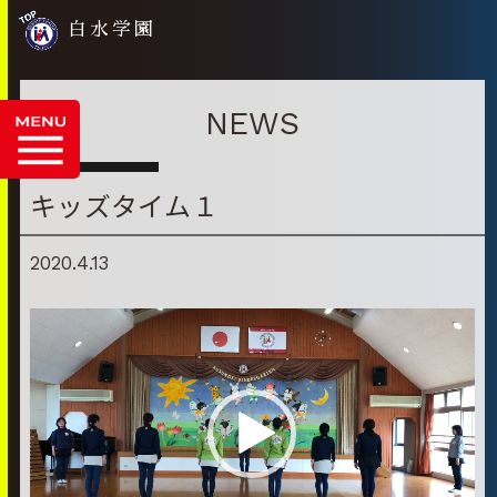
白水学園
NEWS
キッズタイム１
2020.4.13
動
画
プ
レ
ー
ヤ
ー