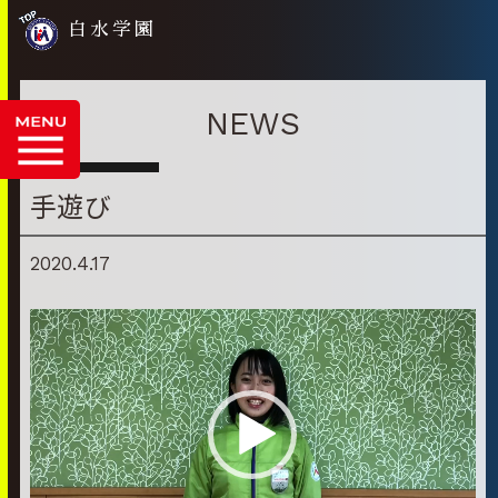
白水学園
NEWS
手遊び
2020.4.17
動
画
プ
レ
ー
ヤ
ー