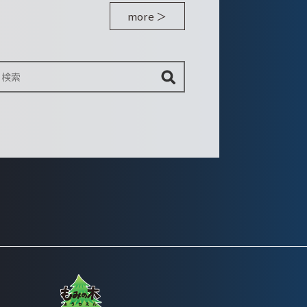
more ＞