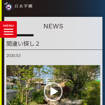
白水学園
NEWS
間違い探し２
2020.5.1
動
画
プ
レ
ー
ヤ
ー