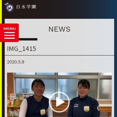
白水学園
NEWS
IMG_1415
2020.5.9
動
画
プ
レ
ー
ヤ
ー