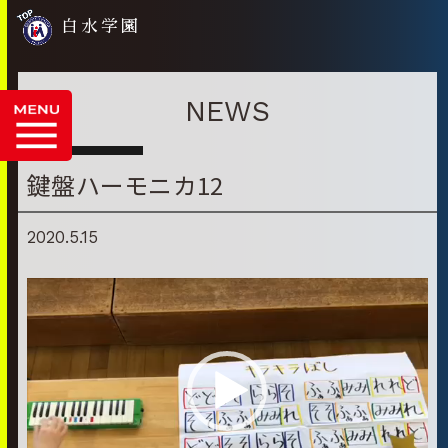
白水学園
NEWS
鍵盤ハーモニカ12
2020.5.15
動
画
プ
レ
ー
ヤ
ー