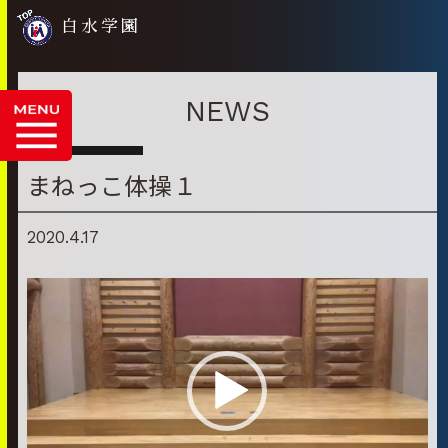
白水学園
NEWS
まねっこ体操１
2020.4.17
動
画
プ
レ
ー
ヤ
ー