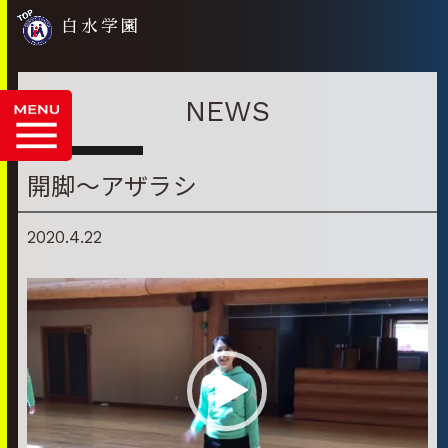
白水学園
NEWS
開脚～アザラシ
2020.4.22
動
画
プ
レ
ー
ヤ
ー