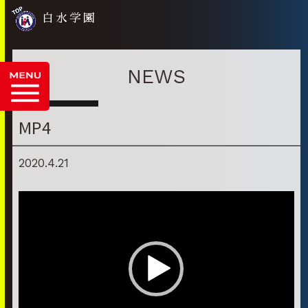
白水学園
NEWS
MP4
2020.4.21
動
画
プ
レ
ー
ヤ
ー