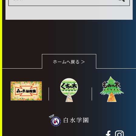
ホームへ戻る ＞
白水学園