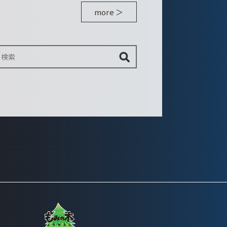
more ＞