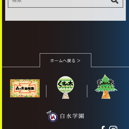
ホームへ戻る ＞
白水学園