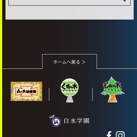
ホームへ戻る ＞
白水学園