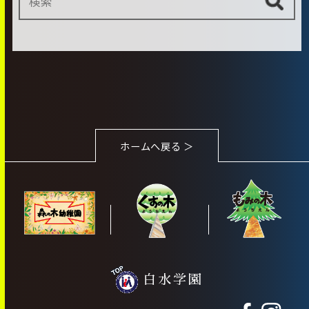
ホームへ戻る ＞
白水学園