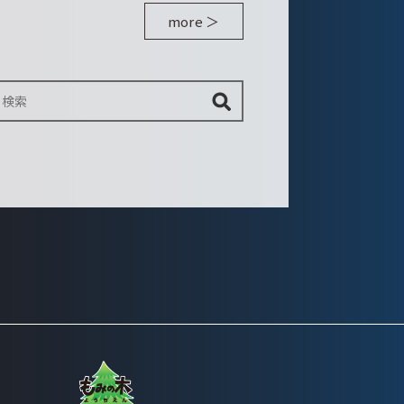
more ＞