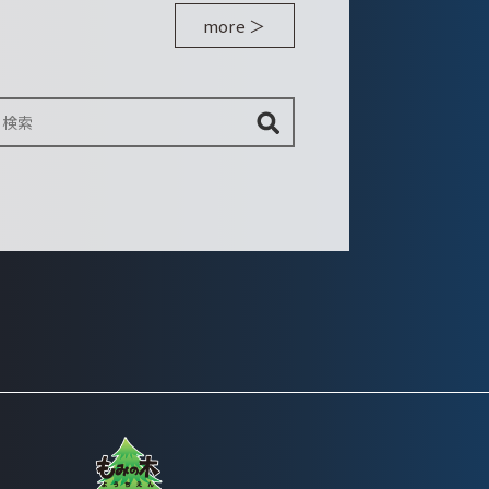
more ＞