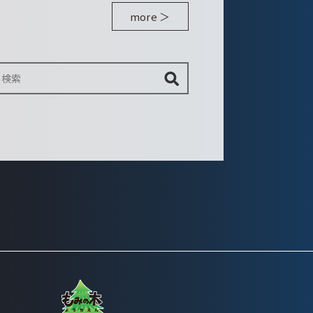
more ＞