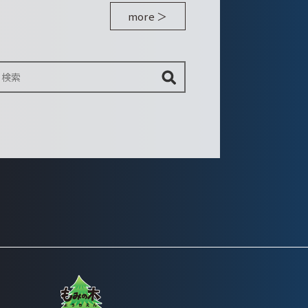
more ＞