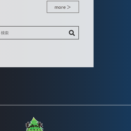
more ＞