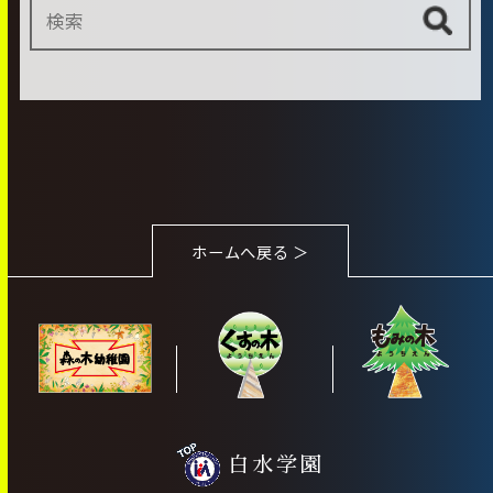
ホームへ戻る ＞
白水学園