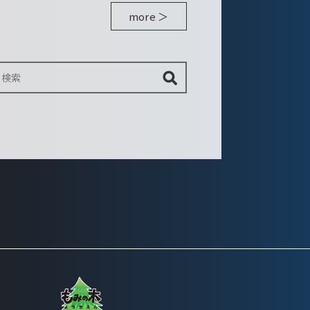
more ＞