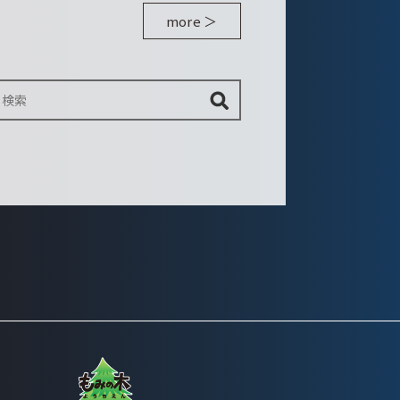
more ＞